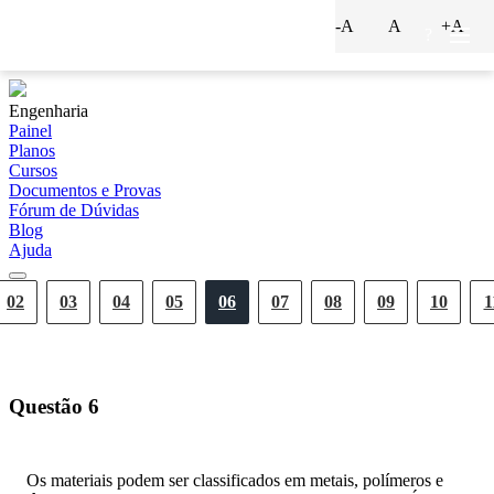
-A
A
+A
?
Engenharia
Painel
Planos
Cursos
Documentos e Provas
Fórum de Dúvidas
Blog
Ajuda
02
03
04
05
06
07
08
09
10
1
Questão
6
Os materiais podem ser classificados em metais, polímeros e