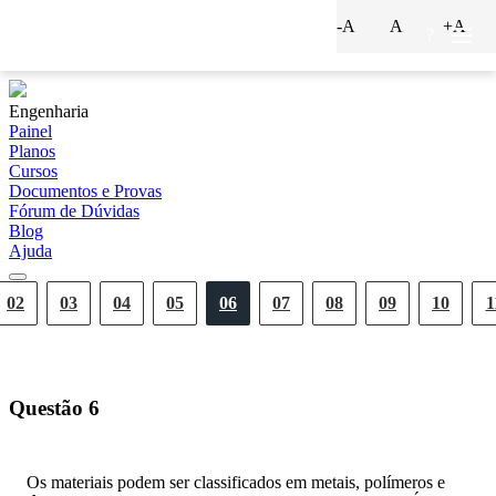
-A
A
+A
?
Engenharia
Painel
Planos
Cursos
Documentos e Provas
Fórum de Dúvidas
Blog
Ajuda
02
03
04
05
06
07
08
09
10
1
Questão
6
Os materiais podem ser classificados em metais, polímeros e