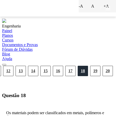
-A
A
+A
?
Engenharia
Painel
Planos
Cursos
Documentos e Provas
Fórum de Dúvidas
Blog
Ajuda
12
13
14
15
16
17
18
19
20
Questão
18
Os materiais podem ser classificados em metais, polímeros e