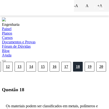
-A
A
+A
?
Engenharia
Painel
Planos
Cursos
Documentos e Provas
Fórum de Dúvidas
Blog
Ajuda
12
13
14
15
16
17
18
19
20
Questão
18
Os materiais podem ser classificados em metais, polímeros e