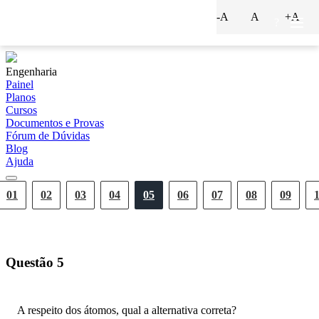
-A
A
+A
?
Engenharia
Painel
Planos
Cursos
Documentos e Provas
Fórum de Dúvidas
Blog
Ajuda
01
02
03
04
05
06
07
08
09
Questão
5
A respeito dos átomos, qual a alternativa correta?