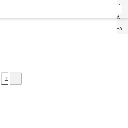
-A
ENTRAR
CADASTRAR
A
+A
11
12
13
14
15
16
17
18
19