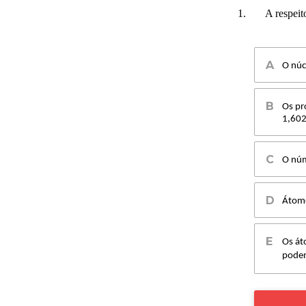
1.
A respeit
O núc
Os pr
1,602
O núm
Átomo
Os át
podem