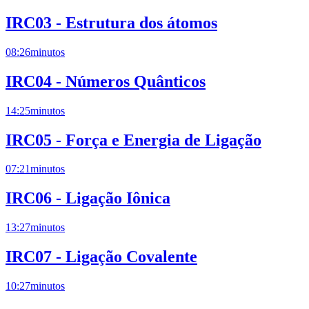
IRC03 - Estrutura dos átomos
08:26
minutos
IRC04 - Números Quânticos
14:25
minutos
IRC05 - Força e Energia de Ligação
07:21
minutos
IRC06 - Ligação Iônica
13:27
minutos
IRC07 - Ligação Covalente
10:27
minutos