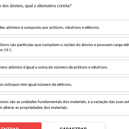
o dos átomos, qual a alternativa correta?
leo atômico é composto por prótons, nêutrons e elétrons.
ótons são partículas que compõem o núcleo do átomo e possuem carga elét
e-19 C.
ero atômico é igual a soma do número de prótons e nêutrons.
s isótopos tem igual número de elétrons.
omos são as unidades fundamentais dos materiais, e a variação das suas es
 alterar as propriedades dos materiais.