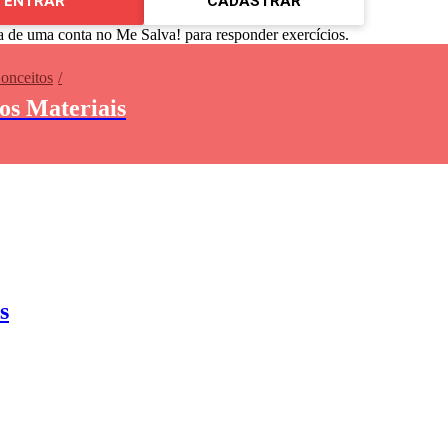
ENTRAR
CADASTRAR
a de uma conta no Me Salva! para responder exercícios.
Conceitos
dos Materiais
s