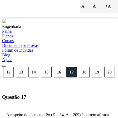
-A
A
+A
?
Engenharia
Painel
Planos
Cursos
Documentos e Provas
Fórum de Dúvidas
Blog
Ajuda
12
13
14
15
16
17
18
19
20
Questão
17
A respeito do elemento Po (Z = 84, A = 209) é correto afirmar