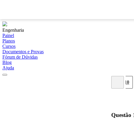
Engenharia
Painel
Planos
Cursos
Documentos e Provas
Fórum de Dúvidas
Blog
Ajuda
02
03
04
05
06
07
08
09
10
Questão