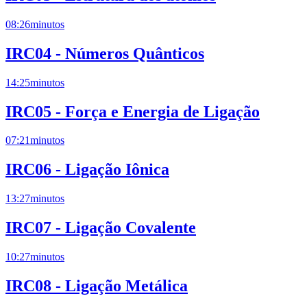
08:26
minutos
IRC04 - Números Quânticos
14:25
minutos
IRC05 - Força e Energia de Ligação
07:21
minutos
IRC06 - Ligação Iônica
13:27
minutos
IRC07 - Ligação Covalente
10:27
minutos
IRC08 - Ligação Metálica