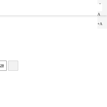
-A
ENTRAR
CADASTRAR
A
+A
20