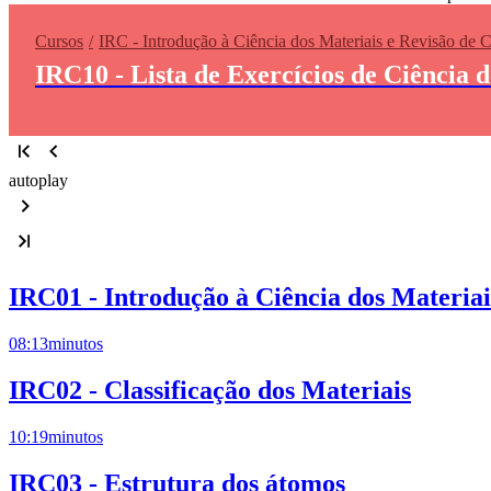
Cursos
IRC - Introdução à Ciência dos Materiais e Revisão de 
IRC10 - Lista de Exercícios de Ciência 
autoplay
IRC01 - Introdução à Ciência dos Materiai
08:13
minutos
IRC02 - Classificação dos Materiais
10:19
minutos
IRC03 - Estrutura dos átomos