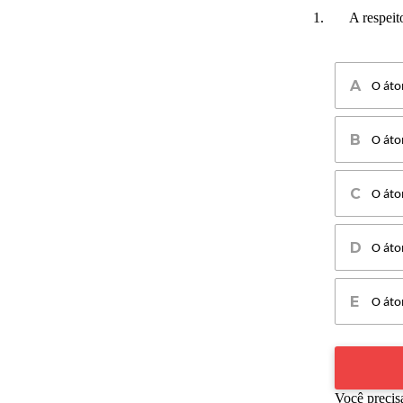
1.
A respeit
O áto
O áto
O áto
O áto
O áto
Você precis