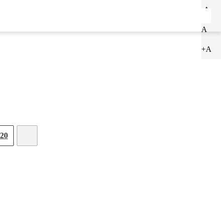
-A
ENTRAR
CADASTRAR
A
+A
20