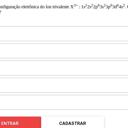
3+
2
2
6
2
6
6
2
nfiguração eletrônica do íon trivalente X
: 1s
2s
2p
3s
3p
3d
4s
.
?
ENTRAR
CADASTRAR