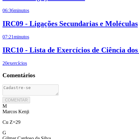
06:36
minutos
IRC09 - Ligações Secundarias e Moléculas
07:21
minutos
IRC10 - Lista de Exercícios de Ciência dos
20
exercícios
Comentários
COMENTAR
M
Marcos Kenji
Cu Z=29
G
Gilmar Cardoso da Silva