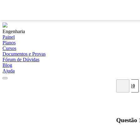
Engenharia
Painel
Planos
Cursos
Documentos e Provas
Fórum de Dúvidas
Blog
Ajuda
02
03
04
05
06
07
08
09
10
Questão