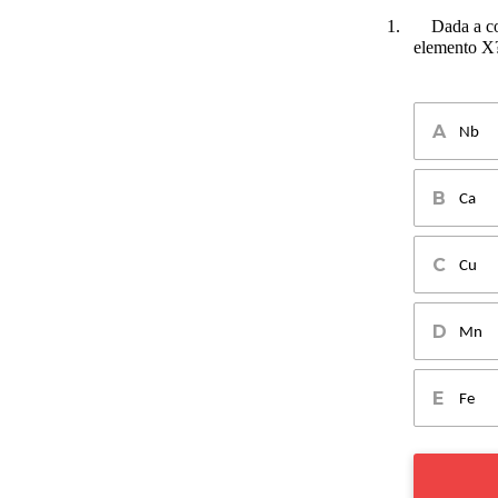
1.
Dada a co
elemento X
Nb
Ca
Cu
Mn
Fe