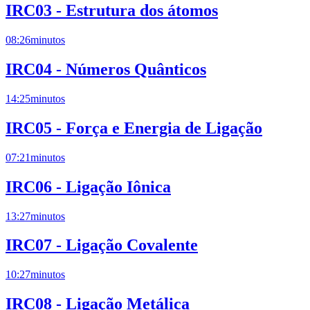
IRC03 - Estrutura dos átomos
08:26
minutos
IRC04 - Números Quânticos
14:25
minutos
IRC05 - Força e Energia de Ligação
07:21
minutos
IRC06 - Ligação Iônica
13:27
minutos
IRC07 - Ligação Covalente
10:27
minutos
IRC08 - Ligação Metálica