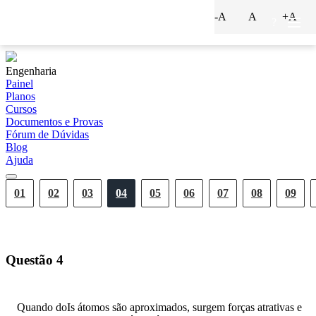
-A
A
+A
?
Engenharia
Painel
Planos
Cursos
Documentos e Provas
Fórum de Dúvidas
Blog
Ajuda
01
02
03
04
05
06
07
08
09
Questão
4
Quando doIs átomos são aproximados, surgem forças atrativas e