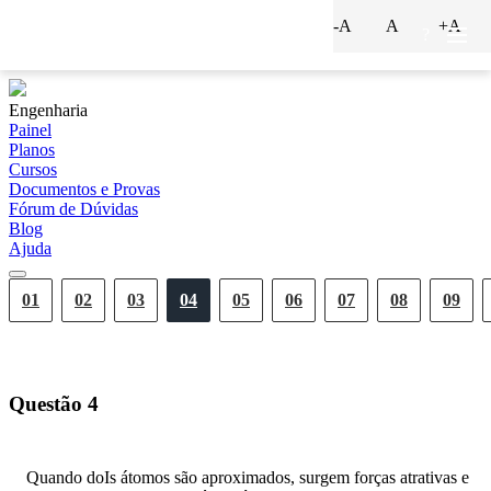
-A
A
+A
?
Engenharia
Painel
Planos
Cursos
Documentos e Provas
Fórum de Dúvidas
Blog
Ajuda
01
02
03
04
05
06
07
08
09
Questão
4
Quando doIs átomos são aproximados, surgem forças atrativas e