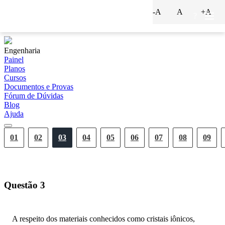
-A
A
+A
?
Engenharia
Painel
Planos
Cursos
Documentos e Provas
Fórum de Dúvidas
Blog
Ajuda
01
02
03
04
05
06
07
08
09
Questão
3
A respeito dos materiais conhecidos como cristais iônicos,