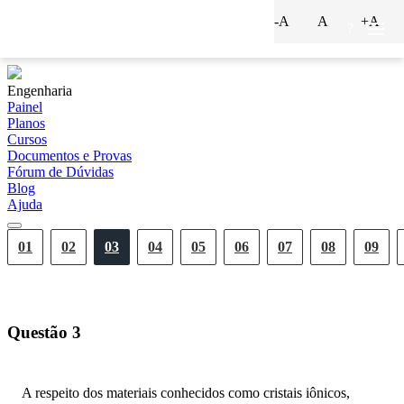
-A
A
+A
?
Engenharia
Painel
Planos
Cursos
Documentos e Provas
Fórum de Dúvidas
Blog
Ajuda
01
02
03
04
05
06
07
08
09
Questão
3
A respeito dos materiais conhecidos como cristais iônicos,