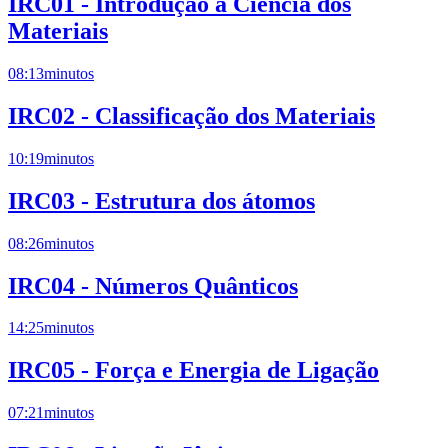
IRC01 - Introdução à Ciência dos
Materiais
08:13
minutos
IRC02 - Classificação dos Materiais
10:19
minutos
IRC03 - Estrutura dos átomos
08:26
minutos
IRC04 - Números Quânticos
14:25
minutos
IRC05 - Força e Energia de Ligação
07:21
minutos