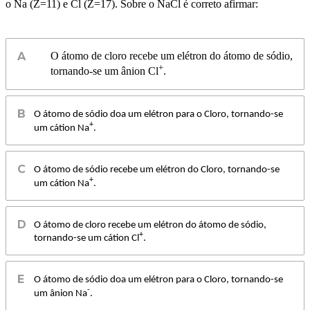
o Na (Z=11) e Cl (Z=17). Sobre o NaCl é correto afirmar:
O átomo de cloro recebe um elétron do átomo de sódio,
+
tornando-se um ânion Cl
.
O átomo de sódio doa um elétron para o Cloro, tornando-se
+
um cátion Na
.
O átomo de sódio recebe um elétron do Cloro, tornando-se
+
um cátion Na
.
O átomo de cloro recebe um elétron do átomo de sódio,
+
tornando-se um cátion Cl
.
O átomo de sódio doa um elétron para o Cloro, tornando-se
-
um ânion Na
.