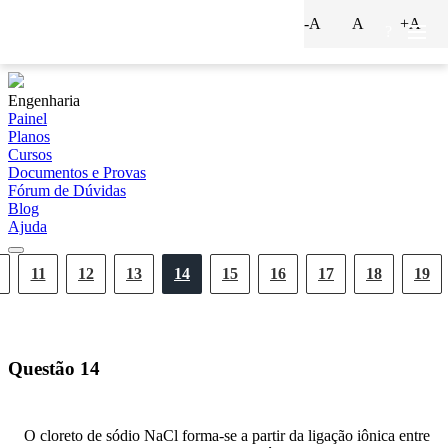
-A
A
+A
?
Engenharia
Painel
Planos
Cursos
Documentos e Provas
Fórum de Dúvidas
Blog
Ajuda
11
12
13
14
15
16
17
18
19
Questão
14
O cloreto de sódio NaCl forma-se a partir da ligação iônica entre