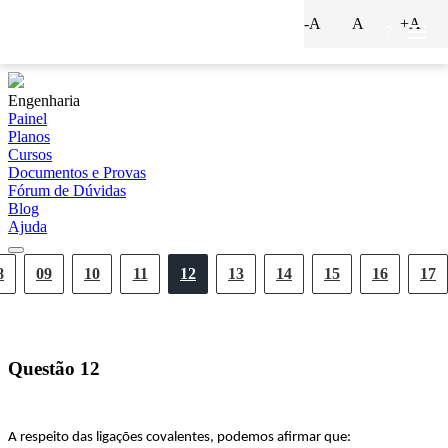
-A
A
+A
?
Engenharia
Painel
Planos
Cursos
Documentos e Provas
Fórum de Dúvidas
Blog
Ajuda
8
09
10
11
12
13
14
15
16
17
Questão
12
A respeito das ligações covalentes, podemos afirmar que: