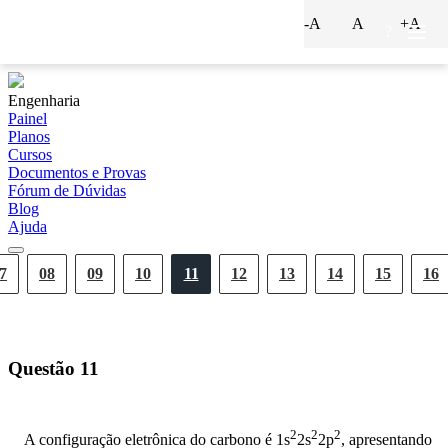
-A
A
+A
?
Engenharia
Painel
Planos
Cursos
Documentos e Provas
Fórum de Dúvidas
Blog
Ajuda
7
08
09
10
11
12
13
14
15
16
Questão
11
2
2
2
A configuração eletrônica do carbono é 1s
2s
2p
, apresentando