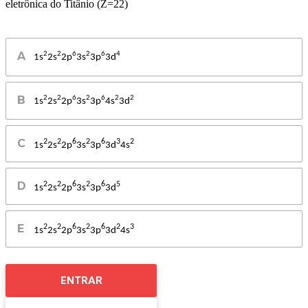
eletrônica do Titânio (Z=22)
2
2
6
2
6
4
1s
2s
2p
3s
3p
3d
2
2
6
2
6
2
2
1s
2s
2p
3s
3p
4s
3d
2
2
6
2
6
3
2
1s
2s
2p
3s
3p
3d
4s
2
2
6
2
6
5
1s
2s
2p
3s
3p
3d
2
2
6
2
6
2
3
1s
2s
2p
3s
3p
3d
4s
ENTRAR