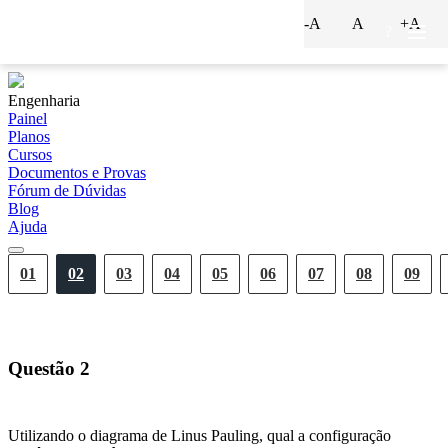
-A
A
+A
?
Engenharia
Painel
Planos
Cursos
Documentos e Provas
Fórum de Dúvidas
Blog
Ajuda
01
02
03
04
05
06
07
08
09
Questão
2
Utilizando o diagrama de Linus Pauling, qual a configuração