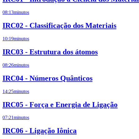
08:13
minutos
IRC02 - Classificação dos Materiais
10:19
minutos
IRC03 - Estrutura dos átomos
08:26
minutos
IRC04 - Números Quânticos
14:25
minutos
IRC05 - Força e Energia de Ligação
07:21
minutos
IRC06 - Ligação Iônica