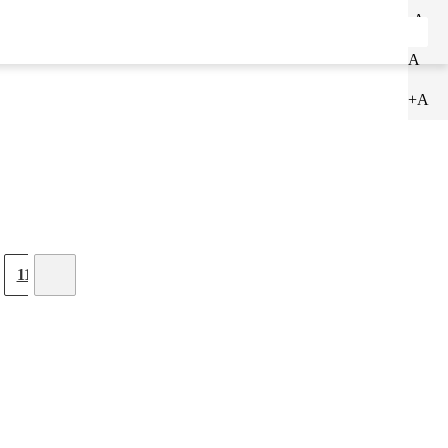
-A
ENTRAR
CADASTRAR
A
+A
11
12
13
14
15
16
17
18
19