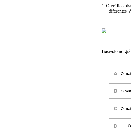
1.
O gráfico aba
diferentes,
Baseado no gráf
O mat
O mat
O mat
O