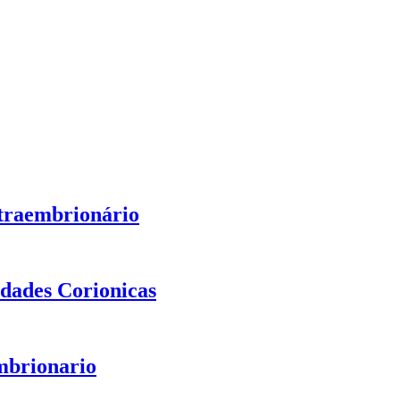
traembrionário
dades Corionicas
mbrionario