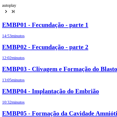
autoplay
EMBP01 - Fecundação - parte 1
14:53
minutos
EMBP02 - Fecundação - parte 2
12:02
minutos
EMBP03 - Clivagem e Formação do Blasto
13:05
minutos
EMBP04 - Implantação do Embrião
10:32
minutos
EMBP05 - Formação da Cavidade Amniótic