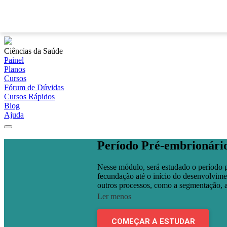
Ciências da Saúde
Painel
Planos
Cursos
Fórum de Dúvidas
Cursos Rápidos
Blog
Ajuda
Período Pré-embrionári
Nesse módulo, será estudado o período p
fecundação até o início do desenvolvime
outros processos, como a segmentação, a
Ler menos
COMEÇAR A ESTUDAR