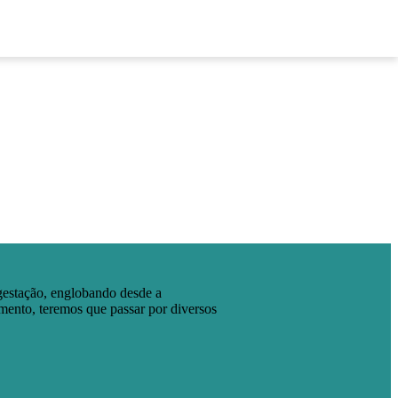
ENTRAR
CADASTRAR
 gestação, englobando desde a
mento, teremos que passar por diversos