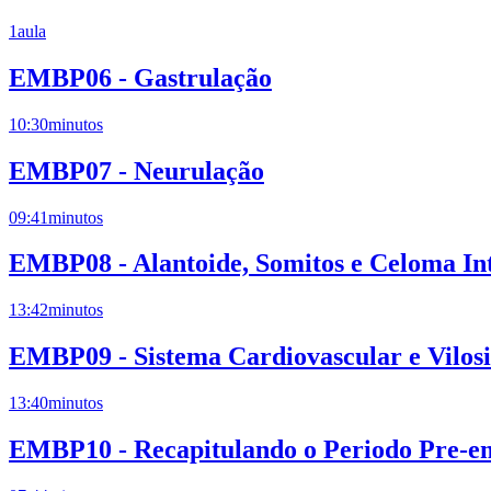
1
aula
EMBP06 - Gastrulação
10:30
minutos
EMBP07 - Neurulação
09:41
minutos
EMBP08 - Alantoide, Somitos e Celoma In
13:42
minutos
EMBP09 - Sistema Cardiovascular e Vilosi
13:40
minutos
EMBP10 - Recapitulando o Periodo Pre-e