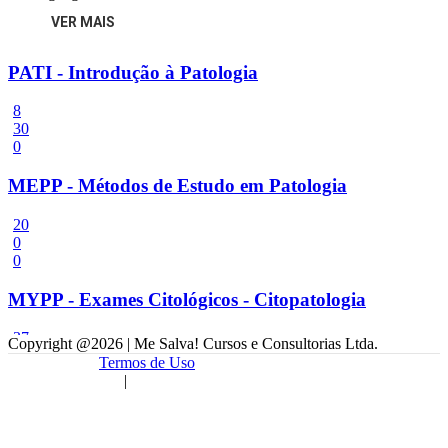
VER MAIS
PATI - Introdução à Patologia
8
30
0
MEPP - Métodos de Estudo em Patologia
20
0
0
MYPP - Exames Citológicos - Citopatologia
37
Copyright @
2026
| Me Salva! Cursos e Consultorias Ltda.
0
Termos de Uso
0
|
PAEX - Exames Macroscópicos