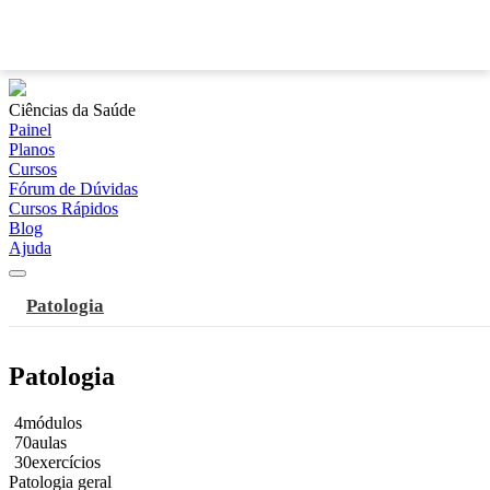
?
Ciências da Saúde
Painel
Planos
Cursos
Fórum de Dúvidas
Cursos Rápidos
Blog
Ajuda
Patologia
Patologia
4
módulos
70
aulas
30
exercícios
Patologia geral