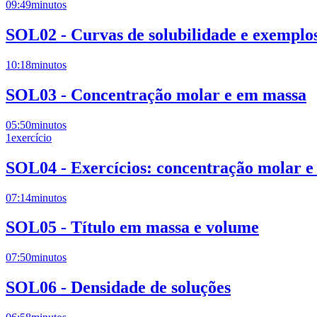
09:49
minutos
SOL02 - Curvas de solubilidade e exemplo
10:18
minutos
SOL03 - Concentração molar e em massa
05:50
minutos
1
exercício
SOL04 - Exercícios: concentração molar 
07:14
minutos
SOL05 - Título em massa e volume
07:50
minutos
SOL06 - Densidade de soluções