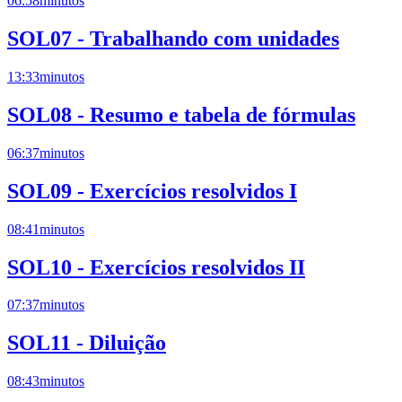
06:58
minutos
SOL07 - Trabalhando com unidades
13:33
minutos
SOL08 - Resumo e tabela de fórmulas
06:37
minutos
SOL09 - Exercícios resolvidos I
08:41
minutos
SOL10 - Exercícios resolvidos II
07:37
minutos
SOL11 - Diluição
08:43
minutos