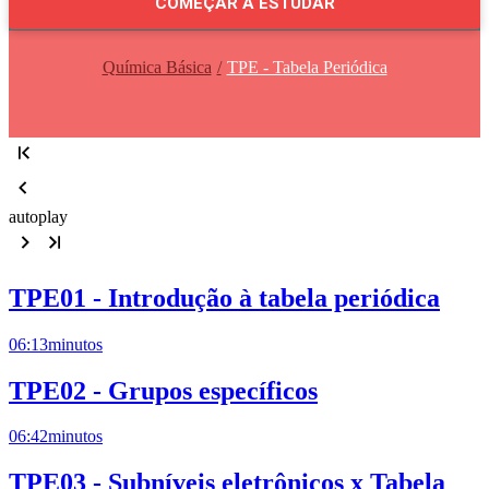
COMEÇAR A ESTUDAR
Química Básica
TPE - Tabela Periódica
autoplay
TPE01 - Introdução à tabela periódica
06:13
minutos
TPE02 - Grupos específicos
06:42
minutos
TPE03 - Subníveis eletrônicos x Tabela