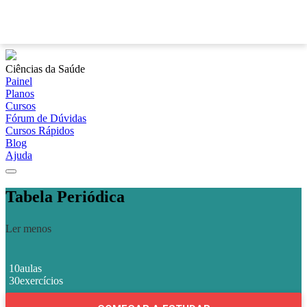
?
Ciências da Saúde
Painel
Planos
Cursos
Fórum de Dúvidas
Cursos Rápidos
Blog
Ajuda
Tabela Periódica
Ler menos
10
aulas
30
exercícios