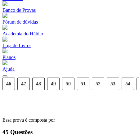
Banco de Provas
Fórum de dúvidas
Academia do Hábito
Loja de Livros
Planos
Ajuda
46
47
48
49
50
51
52
53
54
GRADE DE RESPOSTAS
Essa prova é composta por
45
Questões