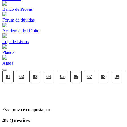
Banco de Provas
Fórum de dúvidas
Academia do Hábito
Loja de Livros
Planos
Ajuda
01
02
03
04
05
06
07
08
09
GRADE DE RESPOSTAS
Essa prova é composta por
45
Questões