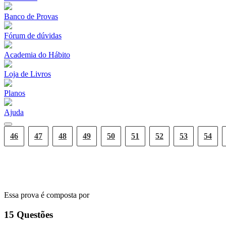
Banco de Provas
Fórum de dúvidas
Academia do Hábito
Loja de Livros
Planos
Ajuda
46
47
48
49
50
51
52
53
54
GRADE DE RESPOSTAS
Essa prova é composta por
15
Questões