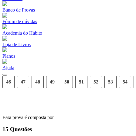
Banco de Provas
Fórum de dúvidas
Academia do Hábito
Loja de Livros
Planos
Ajuda
46
47
48
49
50
51
52
53
54
GRADE DE RESPOSTAS
Essa prova é composta por
15
Questões