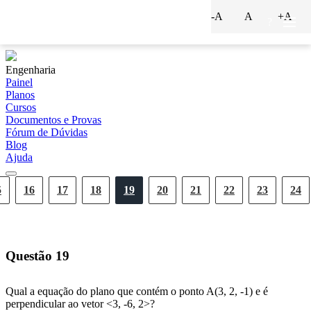
-A
A
+A
?
Engenharia
Painel
Planos
Cursos
Documentos e Provas
Fórum de Dúvidas
Blog
Ajuda
5
16
17
18
19
20
21
22
23
24
Questão
19
Qual a equação do plano que contém o ponto A(3, 2, -1) e é
perpendicular ao vetor <3, -6, 2>?