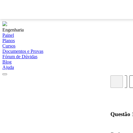
Engenharia
Painel
Planos
Cursos
Documentos e Provas
Fórum de Dúvidas
Blog
Ajuda
06
07
08
09
10
11
12
13
14
Questão