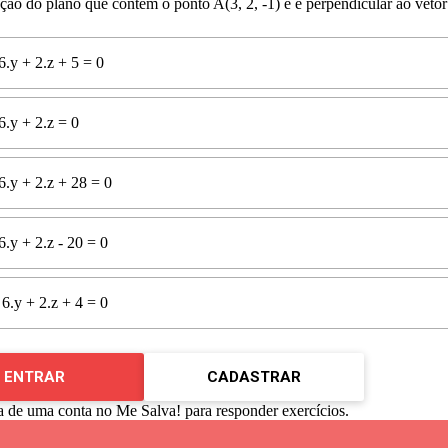
ção do plano que contém o ponto A(3, 2, -1) e é perpendicular ao vetor
 6.y + 2.z + 5 = 0
 6.y + 2.z = 0
 6.y + 2.z + 28 = 0
 6.y + 2.z - 20 = 0
 6.y + 2.z + 4 = 0
ENTRAR
CADASTRAR
a de uma conta no Me Salva! para responder exercícios.