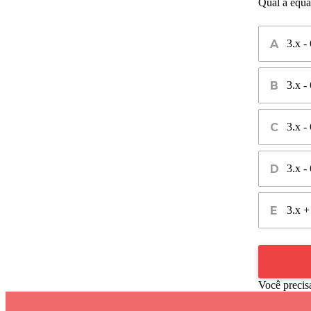
Qual a equa
3.x -
3.x -
3.x -
3.x -
3.x +
Você precis