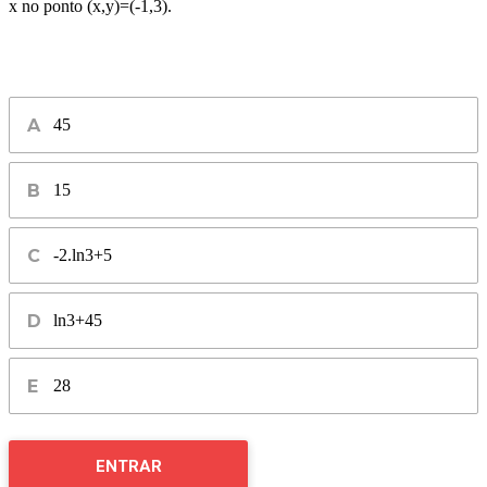
x no ponto (x,y)=(-1,3).
45
15
-2.ln3+5
ln3+45
28
ENTRAR