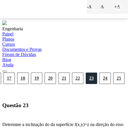
-A
A
+A
?
Engenharia
Painel
Planos
Cursos
Documentos e Provas
Fórum de Dúvidas
Blog
Ajuda
17
18
19
20
21
22
23
24
25
Questão
23
Determine a inclinação do da superfície f(x,y)=z na direção do eixo