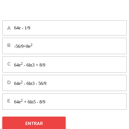
64e - 1/9
2
-56/9+8e
2
64e
- 6ln3 + 8/9
2
64e
- 6ln3 - 56/9
2
64e
+ 6ln5 - 8/9
ENTRAR