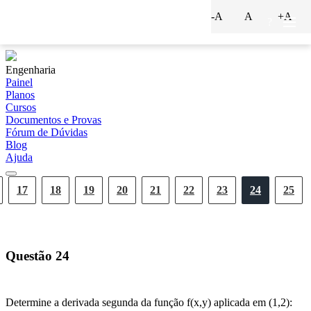
-A
A
+A
?
Engenharia
Painel
Planos
Cursos
Documentos e Provas
Fórum de Dúvidas
Blog
Ajuda
17
18
19
20
21
22
23
24
25
Questão
24
Determine a derivada segunda da função f(x,y) aplicada em (1,2):