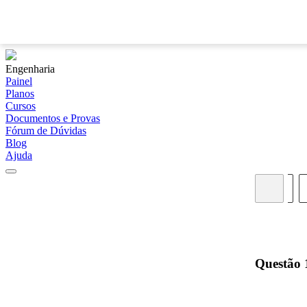
Engenharia
Painel
Planos
Cursos
Documentos e Provas
Fórum de Dúvidas
Blog
Ajuda
02
03
04
05
06
07
08
09
10
Questão