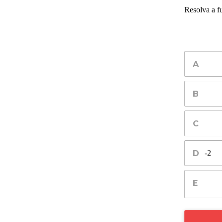
Resolva a f
-2