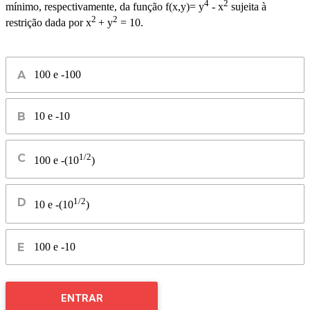
4
2
mínimo, respectivamente, da função f(x,y)= y
- x
sujeita à
2
2
restrição dada por x
+ y
= 10.
100 e -100
10 e -10
1/2
100 e -(10
)
1/2
10 e -(10
)
100 e -10
ENTRAR