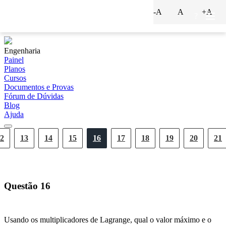
-A
A
+A
?
Engenharia
Painel
Planos
Cursos
Documentos e Provas
Fórum de Dúvidas
Blog
Ajuda
2
13
14
15
16
17
18
19
20
21
Questão
16
Usando os multiplicadores de Lagrange, qual o valor máximo e o