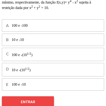
4
2
mínimo, respectivamente, da função f(x,y)= y
- x
sujeita à
2
2
restrição dada por x
+ y
= 10.
100 e -100
10 e -10
1/2
100 e -(10
)
1/2
10 e -(10
)
100 e -10
ENTRAR