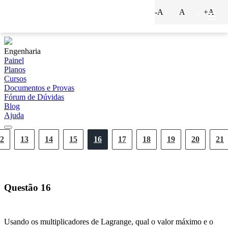
-A
A
+A
?
Engenharia
Painel
Planos
Cursos
Documentos e Provas
Fórum de Dúvidas
Blog
Ajuda
2
13
14
15
16
17
18
19
20
21
Questão
16
Usando os multiplicadores de Lagrange, qual o valor máximo e o