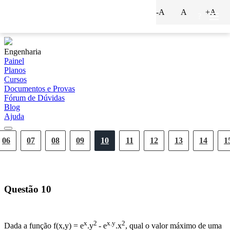
-A
A
+A
?
Engenharia
Painel
Planos
Cursos
Documentos e Provas
Fórum de Dúvidas
Blog
Ajuda
06
07
08
09
10
11
12
13
14
1
Questão
10
x
2
x.
y
2
Dada a função f(x,y) = e
.y
- e
.x
, qual o valor máximo de uma