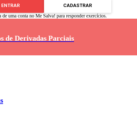
ENTRAR
CADASTRAR
a de uma conta no Me Salva! para responder exercícios.
s de Derivadas Parciais
s