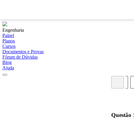
Engenharia
Painel
Planos
Cursos
Documentos e Provas
Fórum de Dúvidas
Blog
Ajuda
01
02
03
04
05
Questão