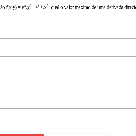
x
2
x.
y
2
ão f(x,y) = e
.y
- e
.x
, qual o valor máximo de uma derivada direc