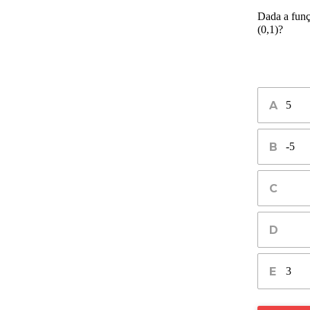
Dada a funç
(0,1)?
5
-5
3