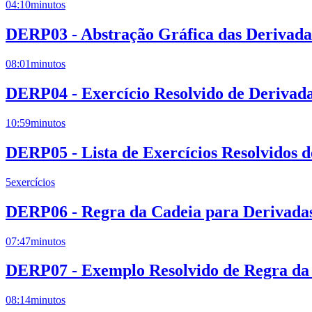
04:10
minutos
DERP03 - Abstração Gráfica das Derivadas
08:01
minutos
DERP04 - Exercício Resolvido de Derivad
10:59
minutos
DERP05 - Lista de Exercícios Resolvidos 
5
exercícios
DERP06 - Regra da Cadeia para Derivadas
07:47
minutos
DERP07 - Exemplo Resolvido de Regra da 
08:14
minutos