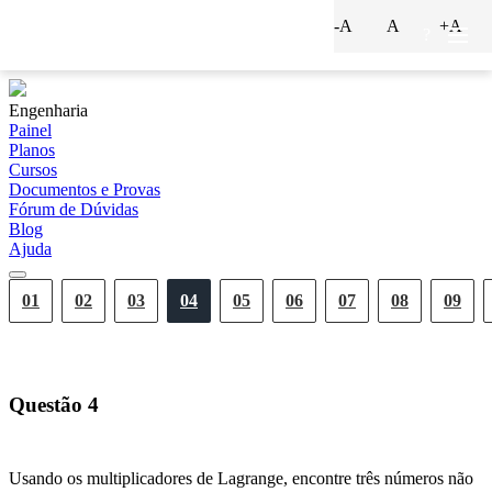
-A
A
+A
?
Engenharia
Painel
Planos
Cursos
Documentos e Provas
Fórum de Dúvidas
Blog
Ajuda
01
02
03
04
05
06
07
08
09
Questão
4
Usando os multiplicadores de Lagrange, encontre três números não