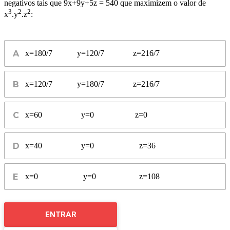
negativos tais que 9x+9y+5z = 540 que maximizem o valor de
3
2
2
x
.y
.z
:
x=180/7 y=120/7 z=216/7
x=120/7 y=180/7 z=216/7
x=60 y=0 z=0
x=40 y=0 z=36
x=0 y=0 z=108
ENTRAR