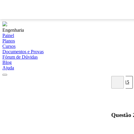
Engenharia
Painel
Planos
Cursos
Documentos e Provas
Fórum de Dúvidas
Blog
Ajuda
07
08
09
10
11
12
13
14
15
Questão