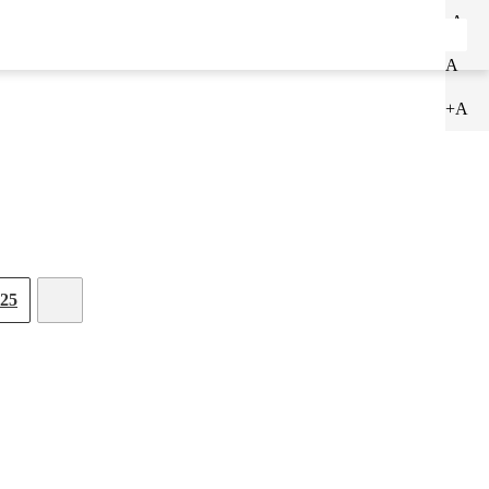
-A
ENTRAR
CADASTRAR
A
+A
25