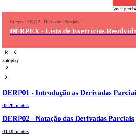
Você precis
Cursos
DERP - Derivadas Parciais
DERPEX - Lista de Exercícios Resolvido
autoplay
DERP01 - Introdução as Derivadas Parciai
06:20
minutos
DERP02 - Notação das Derivadas Parciais
04:10
minutos