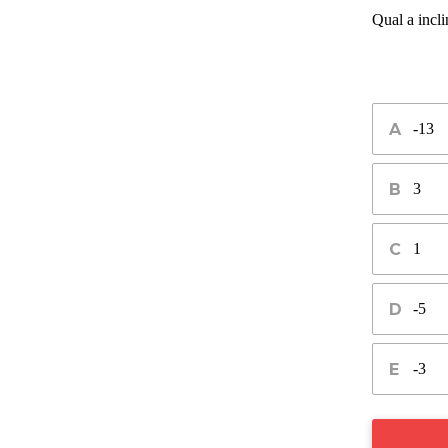
Qual a incli
-13
3
1
-5
-3