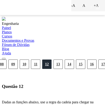
-A
A
+A
?
Engenharia
Painel
Planos
Cursos
Documentos e Provas
Fórum de Dúvidas
Blog
Ajuda
08
09
10
11
12
13
14
15
16
17
Questão
12
Dadas as funções abaixo, use a regra da cadeia para chegar na