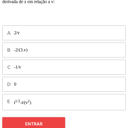
derivada de z em relação a v:
2/v
-2/(3.v)
-1/v
0
1/2
2
t
-t/(v
)
ENTRAR