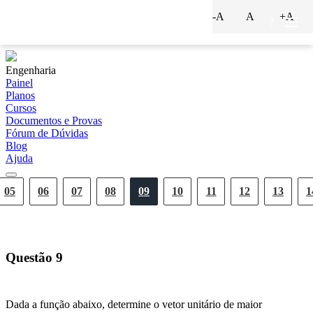
-A
A
+A
?
Engenharia
Painel
Planos
Cursos
Documentos e Provas
Fórum de Dúvidas
Blog
Ajuda
05
06
07
08
09
10
11
12
13
1
Questão
9
Dada a função abaixo, determine o vetor unitário de maior