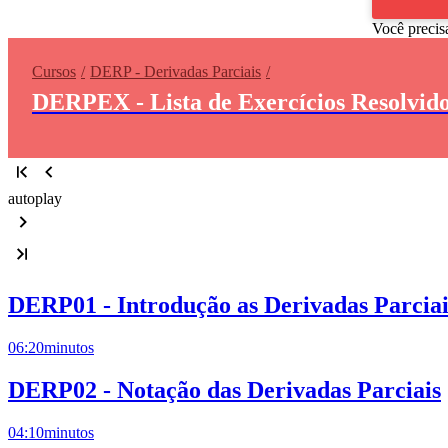
Você precis
Cursos
DERP - Derivadas Parciais
DERPEX - Lista de Exercícios Resolvido
autoplay
DERP01 - Introdução as Derivadas Parciai
06:20
minutos
DERP02 - Notação das Derivadas Parciais
04:10
minutos