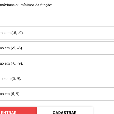
 máximos ou mínimos da função:
o em (-6, -9).
o em (-9, -6).
o em (-6, -9).
o em (6, 9).
o em (6, 9).
ENTRAR
CADASTRAR