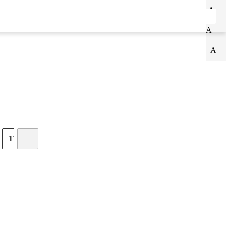
-A
ENTRAR
CADASTRAR
A
+A
11
12
13
14
15
16
17
18
19