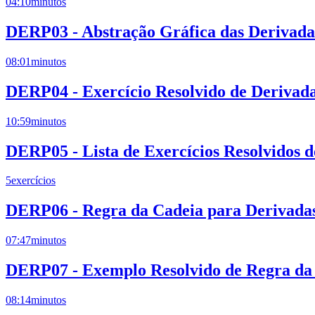
04:10
minutos
DERP03 - Abstração Gráfica das Derivadas
08:01
minutos
DERP04 - Exercício Resolvido de Derivad
10:59
minutos
DERP05 - Lista de Exercícios Resolvidos 
5
exercícios
DERP06 - Regra da Cadeia para Derivadas
07:47
minutos
DERP07 - Exemplo Resolvido de Regra da 
08:14
minutos