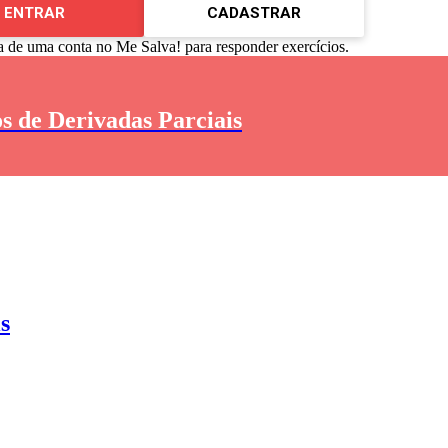
ENTRAR
CADASTRAR
a de uma conta no Me Salva! para responder exercícios.
s de Derivadas Parciais
s