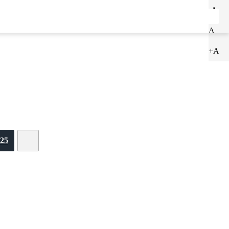
-A
ENTRAR
CADASTRAR
A
+A
25