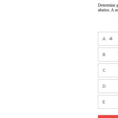
Determine g
abaixo. A s
-6