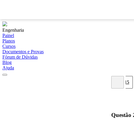
Engenharia
Painel
Planos
Cursos
Documentos e Provas
Fórum de Dúvidas
Blog
Ajuda
07
08
09
10
11
12
13
14
15
Questão