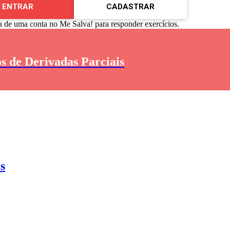
ENTRAR
CADASTRAR
a de uma conta no Me Salva! para responder exercícios.
s de Derivadas Parciais
s