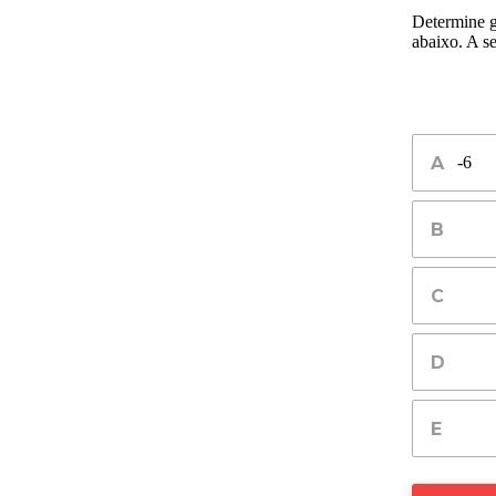
Determine g
abaixo. A s
-6