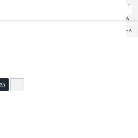
-A
ENTRAR
CADASTRAR
A
+A
25