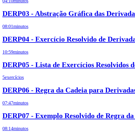
04:10
minutos
DERP03 - Abstração Gráfica das Derivadas
08:01
minutos
DERP04 - Exercício Resolvido de Derivad
10:59
minutos
DERP05 - Lista de Exercícios Resolvidos 
5
exercícios
DERP06 - Regra da Cadeia para Derivadas
07:47
minutos
DERP07 - Exemplo Resolvido de Regra da 
08:14
minutos