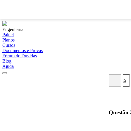
Engenharia
Painel
Planos
Cursos
Documentos e Provas
Fórum de Dúvidas
Blog
Ajuda
07
08
09
10
11
12
13
14
15
Questão