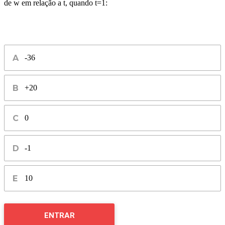
de w em relação a t, quando t=1:
-36
+20
0
-1
10
ENTRAR