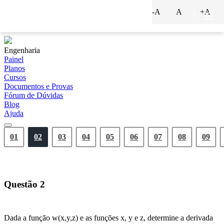
-A
A
+A
?
Engenharia
Painel
Planos
Cursos
Documentos e Provas
Fórum de Dúvidas
Blog
Ajuda
01
02
03
04
05
06
07
08
09
Questão
2
Dada a função w(x,y,z) e as funções x, y e z, determine a derivada