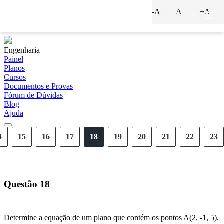
-A
A
+A
?
Engenharia
Painel
Planos
Cursos
Documentos e Provas
Fórum de Dúvidas
Blog
Ajuda
4
15
16
17
18
19
20
21
22
23
Questão
18
Determine a equação de um plano que contém os pontos A(2, -1, 5),