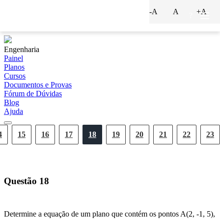
-A
A
+A
?
Engenharia
Painel
Planos
Cursos
Documentos e Provas
Fórum de Dúvidas
Blog
Ajuda
4
15
16
17
18
19
20
21
22
23
Questão
18
Determine a equação de um plano que contém os pontos A(2, -1, 5),