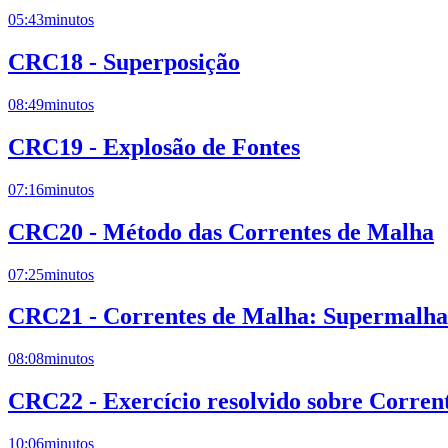
05:43
minutos
CRC18 - Superposição
08:49
minutos
CRC19 - Explosão de Fontes
07:16
minutos
CRC20 - Método das Correntes de Malha
07:25
minutos
CRC21 - Correntes de Malha: Supermalha
08:08
minutos
CRC22 - Exercício resolvido sobre Corren
10:06
minutos