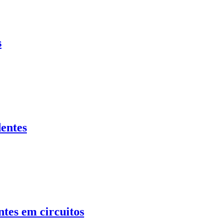
s
entes
tes em circuitos