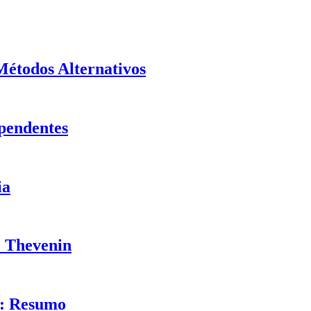
Métodos Alternativos
pendentes
ia
e Thevenin
s: Resumo