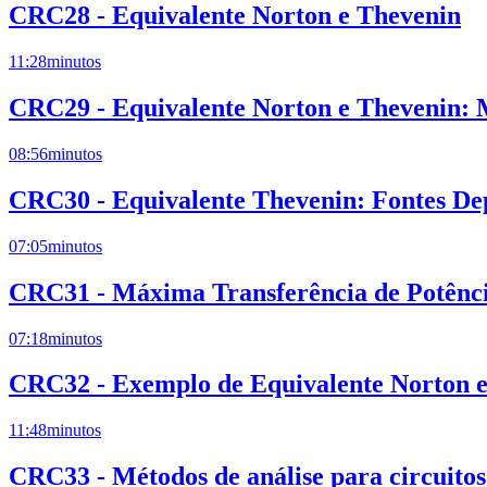
CRC28 - Equivalente Norton e Thevenin
11:28
minutos
CRC29 - Equivalente Norton e Thevenin: 
08:56
minutos
CRC30 - Equivalente Thevenin: Fontes De
07:05
minutos
CRC31 - Máxima Transferência de Potênc
07:18
minutos
CRC32 - Exemplo de Equivalente Norton 
11:48
minutos
CRC33 - Métodos de análise para circuito