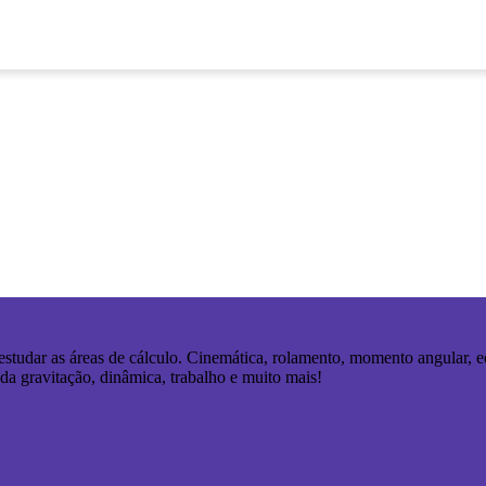
estudar as áreas de cálculo. Cinemática, rolamento, momento angular, e
 da gravitação, dinâmica, trabalho e muito mais!