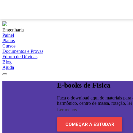
Engenharia
Painel
Planos
Cursos
Documentos e Provas
Fórum de Dúvidas
Blog
Ajuda
E-books de Física
Faça o download aqui de materiais para 
harmônico, centro de massa, rotação, lei
Ler menos
COMEÇAR A ESTUDAR