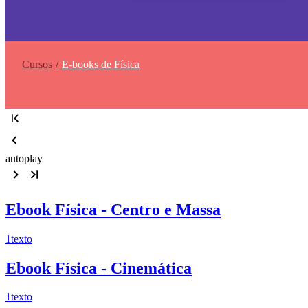
Cursos
E-books de Física
autoplay
Ebook Física - Centro e Massa
1
texto
Ebook Física - Cinemática
1
texto