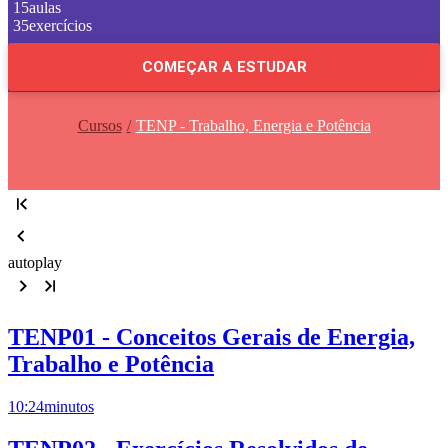
15
aulas
35
exercícios
COMEÇAR A ESTUDAR
Cursos
TENP - Trabalho, Energia e Potência
autoplay
TENP01 - Conceitos Gerais de Energia,
Trabalho e Potência
10:24
minutos