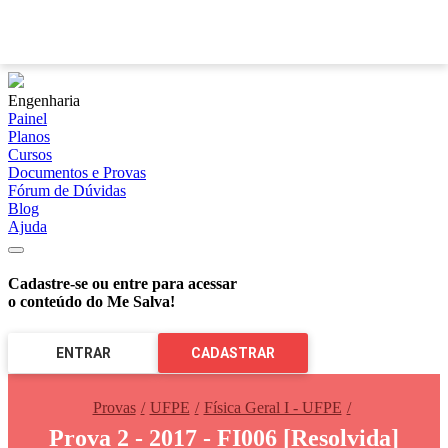
?
Engenharia
Painel
Planos
Cursos
Documentos e Provas
Fórum de Dúvidas
Blog
Ajuda
Cadastre-se ou entre para acessar
o conteúdo do Me Salva!
ENTRAR
CADASTRAR
Provas
UFPE
Física Geral I - UFPE
Prova 2 - 2017 - FI006 [Resolvida]