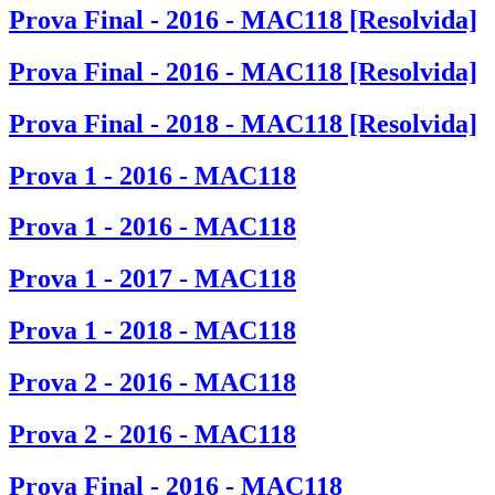
Prova Final - 2016 - MAC118 [Resolvida]
Prova Final - 2016 - MAC118 [Resolvida]
Prova Final - 2018 - MAC118 [Resolvida]
Prova 1 - 2016 - MAC118
Prova 1 - 2016 - MAC118
Prova 1 - 2017 - MAC118
Prova 1 - 2018 - MAC118
Prova 2 - 2016 - MAC118
Prova 2 - 2016 - MAC118
Prova Final - 2016 - MAC118